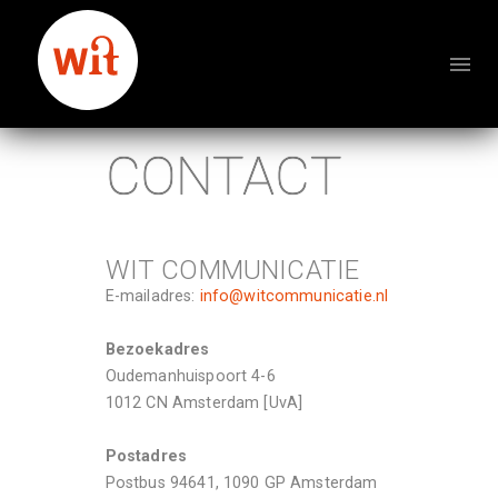
CONTACT
WIT COMMUNICATIE
E-mailadres: 
info@witcommunicatie.nl
Bezoekadres
Oudemanhuispoort 4-6 

1012 CN Amsterdam [UvA] 

Postadres
Postbus 94641, 1090 GP Amsterdam 
