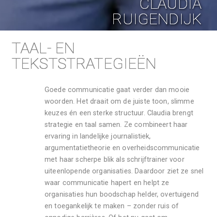
CLAUDIA
RUIGENDIJK
TAAL- EN 
TEKSTSTRATEGIEËN
Goede communicatie gaat verder dan mooie 
woorden. Het draait om de juiste toon, slimme 
keuzes én een sterke structuur. Claudia brengt 
strategie en taal samen. Ze combineert haar 
ervaring in landelijke journalistiek, 
argumentatietheorie en overheidscommunicatie 
WIT COMMUNICATIE
met haar scherpe blik als schrijftrainer voor 
E-mailadres: info@witcommunicatie.nl 

uiteenlopende organisaties. Daardoor ziet ze snel 
waar communicatie hapert en helpt ze 
Bezoekadres
organisaties hun boodschap helder, overtuigend 
Oudemanhuispoort 4-6 

en toegankelijk te maken – zonder ruis of 
1012 CN Amsterdam [UvA] 
