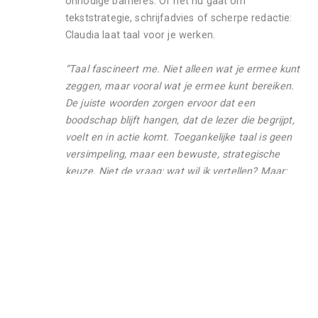
onnodige barrières. Of het nu gaat om 
tekststrategie, schrijfadvies of scherpe redactie: 
Postadres
Claudia laat taal voor je werken.
Postbus 94641, 1090 GP Amsterdam 

“Taal fascineert me. Niet alleen wat je ermee kunt 
KvK Amsterdam
zeggen, maar vooral wat je ermee kunt bereiken. 
56920016
De juiste woorden zorgen ervoor dat een 
boodschap blijft hangen, dat de lezer die begrijpt, 
voelt en in actie komt. Toegankelijke taal is geen 
versimpeling, maar een bewuste, strategische 
keuze. Niet de vraag: wat wil ik vertellen? Maar: 
wat moet de lezer weten en doen? Dáár begint 
goede communicatie.” 
CONTACT
Claudia Ruigendijk
Taal- en tekststrategieën
0641208972